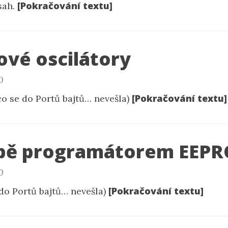
[Pokračování textu]
sah.
ové oscilátory
0
[Pokračování textu]
 co se do Portů bajtů… nevešla)
bě programátorem EEP
0
[Pokračování textu]
 do Portů bajtů… nevešla)