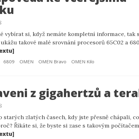
íku
8
žké vybírat si, když nemáte kompletní informace, tak 
m ukážu takové malé srovnání procesorů 65C02 a 680
extu]
6809
OMEN
OMEN Bravo
OMEN Kilo
aveni z gigahertzů a ter
8
 starých zlatých časech, kdy jste přesně chápali, c
proč? Říkáte si, že byste si zase s takovým počítačem
extu]