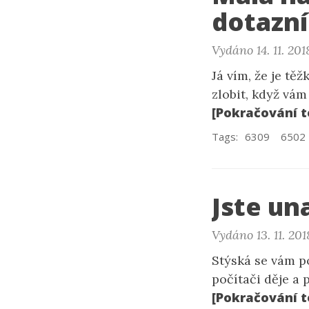
dotazn
Vydáno 14. 11. 201
Já vím, že je tě
zlobit, když vá
[Pokračování t
Tags:
6309
6502
Jste un
Vydáno 13. 11. 201
Stýská se vám po
počítači děje a 
[Pokračování t