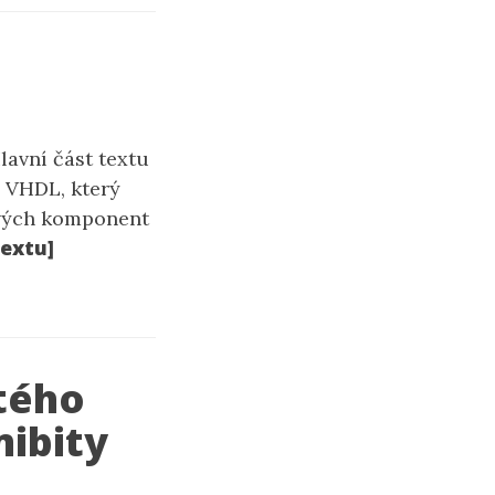
lavní část textu
u VHDL, který
ových komponent
extu]
ctého
mibity