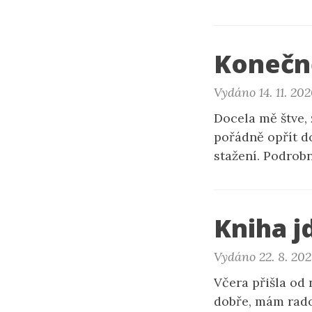
Konečn
Vydáno 14. 11. 20
Docela mě štve,
pořádně opřít do
stažení. Podrob
Kniha j
Vydáno 22. 8. 20
Včera přišla od 
dobře, mám rados