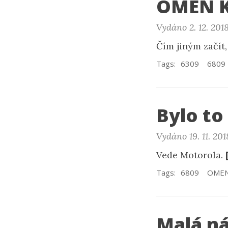
OMEN Ki
Vydáno 2. 12. 201
Čím jiným začít
Tags:
6309
6809
Bylo to
Vydáno 19. 11. 201
Vede Motorola.
Tags:
6809
OME
Malá n