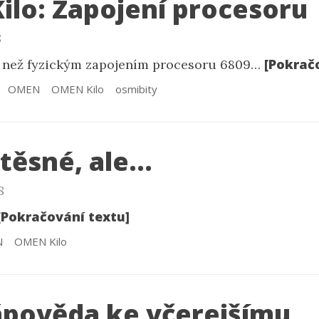
lo: Zapojení procesoru
8
[Pokrač
, než fyzickým zapojením procesoru 6809…
OMEN
OMEN Kilo
osmibity
 těsné, ale…
8
[Pokračování textu]
N
OMEN Kilo
ápověda ke včerejšímu