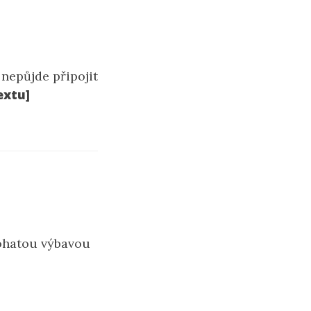
nepůjde připojit
extu]
ohatou výbavou