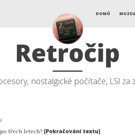
DOMŮ
MUZE
Retročip
ocesory, nostalgické počítače, LSI za z
4
[Pokračování textu]
 po třech letech?