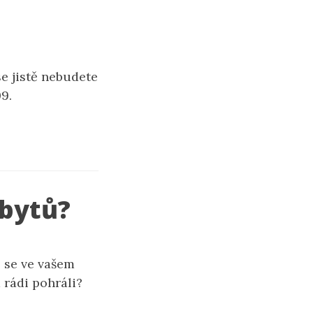
se jistě nebudete
9.
abytů?
o se ve vašem
 rádi pohráli?