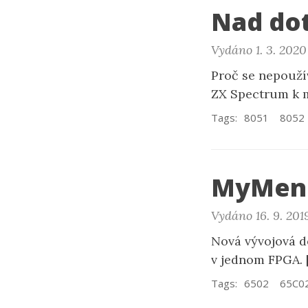
Nad do
Vydáno 1. 3. 2020
Proč se nepouží
ZX Spectrum k 
Tags:
8051
8052
MyMens
Vydáno 16. 9. 201
Nová vývojová d
v jednom FPGA.
Tags:
6502
65C0