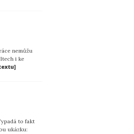
práce nemůžu
ltech i ke
textu]
Vypadá to fakt
lou ukázku: