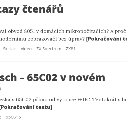
tazy čtenářů
val obvod 8051 v domácích mikropočítačích? A proč 
[Pokračování t
modernímu zobrazovači bez úprav?
Sinclair
Video
ZX Spectrum
ZX81
ch – 65C02 v novém
9
eska s 65C02 přímo od výrobce WDC. Tentokrát s b
[Pokračování textu]
2
65C816