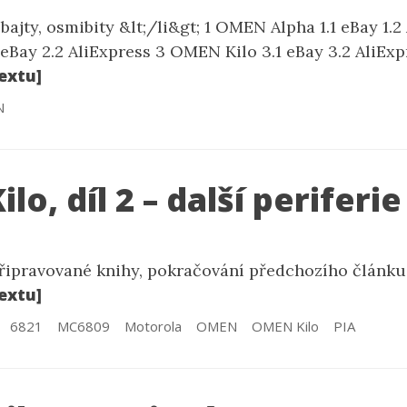
 bajty, osmibity &lt;/li&gt; 1 OMEN Alpha 1.1 eBay 1.2
eBay 2.2 AliExpress 3 OMEN Kilo 3.1 eBay 3.2 AliExp
extu]
N
o, díl 2 – další periferie
připravované knihy, pokračování předchozího článku
extu]
6821
MC6809
Motorola
OMEN
OMEN Kilo
PIA