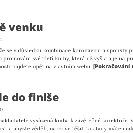
ě venku
20
 že se v důsledku kombinace koronaviru a spousty 
 promování své třetí knihy, která už vyšla a je na pu
[Pokračování 
nosti najdete opět na vlastním webu.
de do finiše
20
nakladatele vysázená kniha k závěrečné korektuře. 
t, a abyste věděli, na co se těšit, tak tady máte ma