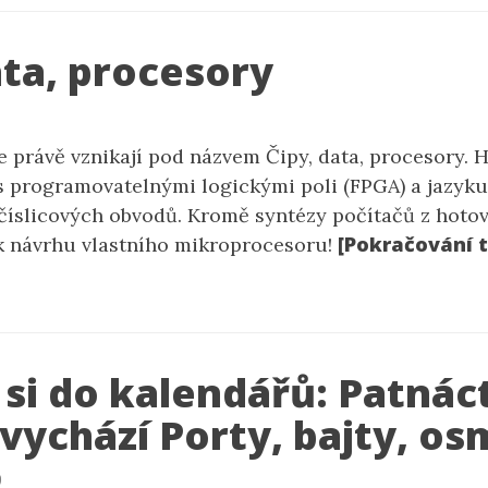
ata, procesory
 právě vznikají pod názvem Čipy, data, procesory. H
 s programovatelnými logickými poli (FPGA) a jazyk
 číslicových obvodů. Kromě syntézy počítačů z hot
[Pokračování t
k návrhu vlastního mikroprocesoru!
 si do kalendářů: Patná
vychází Porty, bajty, os
9