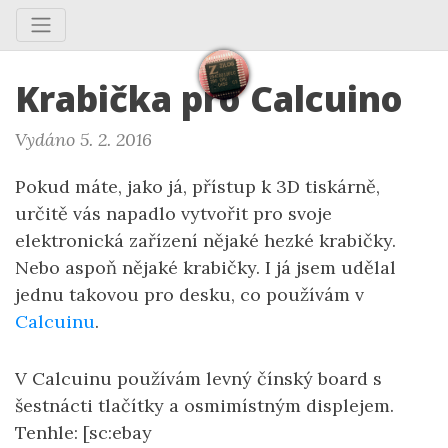
Krabička pro Calcuino
Vydáno 5. 2. 2016
Pokud máte, jako já, přístup k 3D tiskárně,
určitě vás napadlo vytvořit pro svoje
elektronická zařízení nějaké hezké krabičky.
Nebo aspoň nějaké krabičky. I já jsem udělal
jednu takovou pro desku, co používám v
Calcuinu
.
V Calcuinu používám levný čínský board s
šestnácti tlačítky a osmimístným displejem.
Tenhle: [sc:ebay