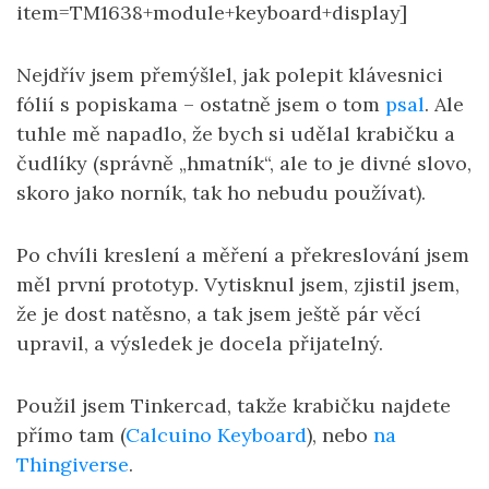
item=TM1638+module+keyboard+display]
Nejdřív jsem přemýšlel, jak polepit klávesnici
fólií s popiskama – ostatně jsem o tom
psal
. Ale
tuhle mě napadlo, že bych si udělal krabičku a
čudlíky (správně „hmatník“, ale to je divné slovo,
skoro jako norník, tak ho nebudu používat).
Po chvíli kreslení a měření a překreslování jsem
měl první prototyp. Vytisknul jsem, zjistil jsem,
že je dost natěsno, a tak jsem ještě pár věcí
upravil, a výsledek je docela přijatelný.
Použil jsem Tinkercad, takže krabičku najdete
přímo tam (
Calcuino Keyboard
), nebo
na
Thingiverse
.