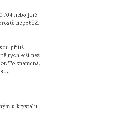
HCT04 nebo jiné
 prostě nepoběží
sou příliš
ně rychlejší než
por. To znamená,
sti.
ným u krystalu.