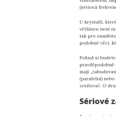
vlastnostem. Im
(sériová frekven
U krystalů, kte
většinou není nu
tak pro osmibit
podobné věci, kt
Pokud si budete 
pravděpodobně z
mají „zabudovan
(paralelní) nebo
zesilovač. O dru
Sériové 