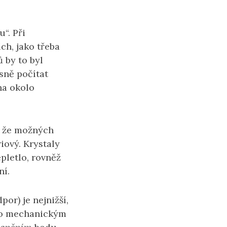
“. Při
ch, jako třeba
 by to byl
sně počítat
ha okolo
e, že možných
riový. Krystaly
pletlo, rovněž
ní.
por) je nejnižší,
eho mechanickým