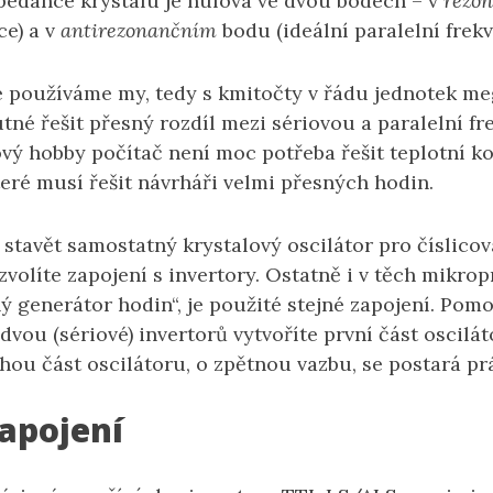
pedance krystalu je nulová ve dvou bodech – v
rezo
ce) a v
antirezonančním
bodu (ideální paralelní frekv
ré používáme my, tedy s kmitočty v řádu jednotek me
tné řešit přesný rozdíl mezi sériovou a paralelní fr
ový hobby počítač není moc potřeba řešit teplotní 
eré musí řešit návrháři velmi přesných hodin.
stavět samostatný krystalový oscilátor pro číslicová
volíte zapojení s invertory. Ostatně i v těch mikro
ý generátor hodin“, je použité stejné zapojení. Pom
 dvou (sériové) invertorů vytvoříte první část oscilát
hou část oscilátoru, o zpětnou vazbu, se postará prá
zapojení