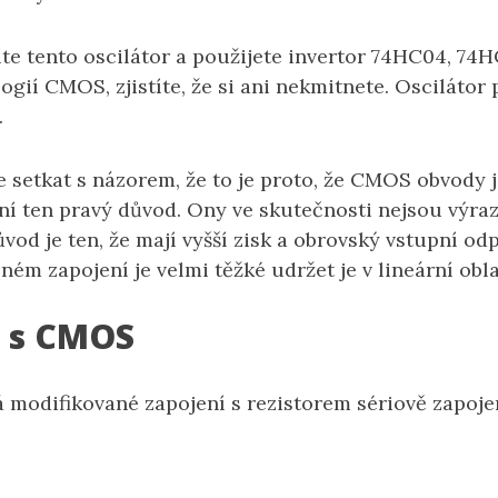
íte tento oscilátor a použijete invertor 74HC04, 74
ogií CMOS, zjistíte, že si ani nekmitnete. Oscilátor
.
 setkat s názorem, že to je proto, že CMOS obvody j
ení ten pravý důvod. Ony ve skutečnosti nejsou výraz
vod je ten, že mají vyšší zisk a obrovský vstupní od
ném zapojení je velmi těžké udržet je v lineární obla
r s CMOS
á modifikované zapojení s rezistorem sériově zapoje