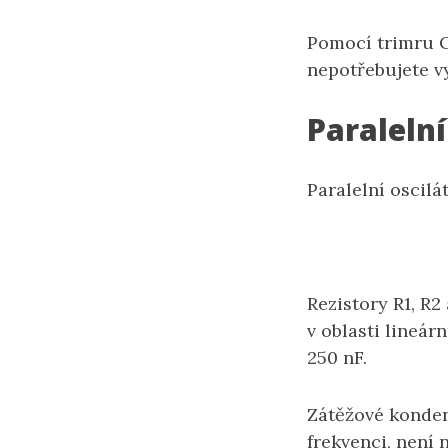
Pomocí trimru C
nepotřebujete v
Paralelní
Paralelní oscil
Rezistory R1, R2
v oblasti lineár
250 nF.
Zátěžové konden
frekvenci, není 