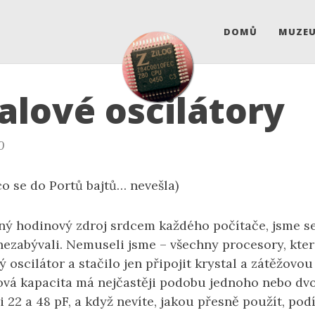
DOMŮ
MUZE
alové oscilátory
0
 co se do Portů bajtů… nevešla)
sný hodinový zdroj srdcem každého počítače, jsme s
ezabývali. Nemuseli jsme – všechny procesory, kter
oscilátor a stačilo jen připojit krystal a zátěžovou
žová kapacita má nejčastěji podobu jednoho nebo d
 22 a 48 pF, a když nevíte, jakou přesně použít, pod