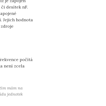
iž je zapojen
či desítek nF.
zapojené
í. Jejich hodnota
 zdroje
frekvence počítá
ta není zcela
k tím mám na
řádu jednotek