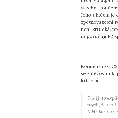
První zapojení, 
vazební kondenz
Jeho úkolem je 
zpětnovazební re
není kritická, p
doporučují R2 sp
Kondenzátor C2 j
se zátěžovou kap
kritická.
Raději to expl
mysli, že není
MHz bez nárok