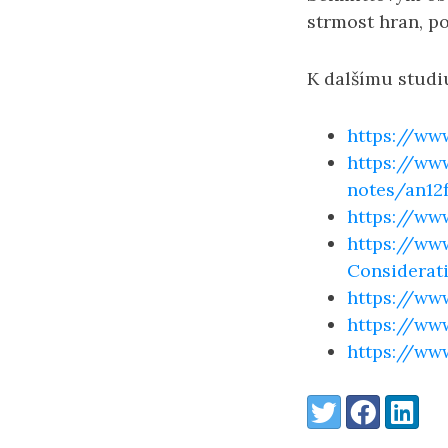
strmost hran, po
K dalšímu studi
https://www
https://ww
notes/an12f
https://ww
https://ww
Considerati
https://www
https://www
https://ww
Share:
Twitter
Facebook
LinkedI