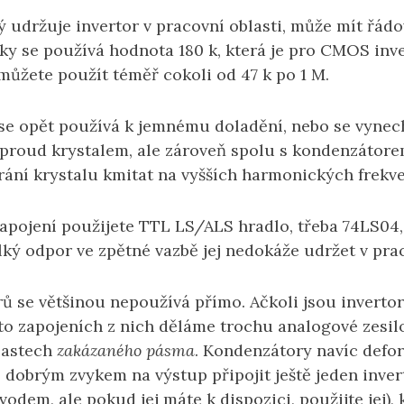
rý udržuje invertor v pracovní oblasti, může mít řád
ky se používá hodnota 180 k, která je pro CMOS inve
můžete použít téměř cokoli od 47 k po 1 M.
 se opět používá k jemnému doladění, nebo se vynech
proud krystalem, ale zároveň spolu s kondenzátorem
rání krystalu kmitat na vyšších harmonických frekv
apojení použijete TTL LS/ALS hradlo, třeba 74LS04
lký odpor ve zpětné vazbě jej nedokáže udržet v prac
rů se většinou nepoužívá přímo. Ačkoli jsou inverto
chto zapojeních z nich děláme trochu analogové zesi
blastech
zakázaného pásma
. Kondenzátory navíc defo
 dobrým zvykem na výstup připojit ještě jeden inver
dem, ale pokud jej máte k dispozici, použijte jej), 