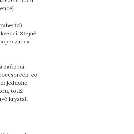
nančním
bodu
ence).
gahertzů,
ekvencí. Stejně
kompenzaci a
 zařízení,
procesorech, co
ocí jednoho
oru, totiž
vě krystal.