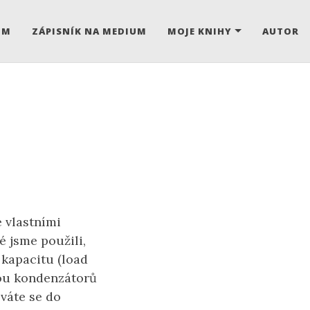
UM
ZÁPISNÍK NA MEDIUM
MOJE KNIHY
AUTOR
e vlastními
é jsme použili,
 kapacitu (load
vou kondenzátorů
íváte se do