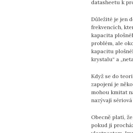
datasheetu k pr
Důležité je jen 
frekvencích, kte
kapacita plošnéh
problém, ale ok
kapacitu plošnéh
krystalu“ a „net
Když se do teori
zapojení je někol
mohou kmitat na 
nazývají sériová
Obecně platí, že
pokud jí prochá