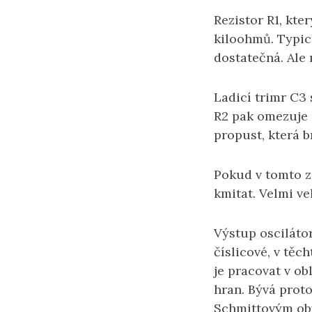
Rezistor R1, kte
kiloohmů. Typic
dostatečná. Ale 
Ladicí trimr C3
R2 pak omezuje 
propust, která b
Pokud v tomto z
kmitat. Velmi ve
Výstup osciláto
číslicové, v tě
je pracovat v o
hran. Bývá proto
Schmittovým obvo