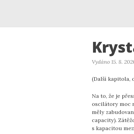
Kryst
Vydáno 15. 8. 202
(Další kapitola,
Na to, že je pře
oscilátory moc n
měly zabudovaný 
capacity). Zátě
s kapacitou mezi