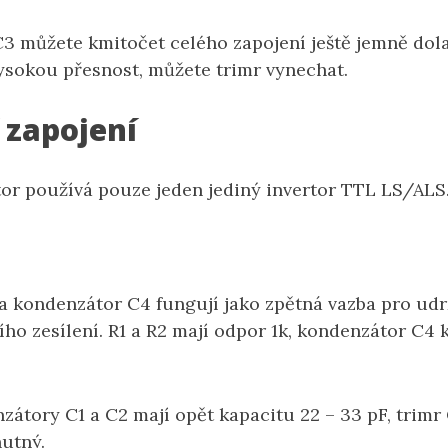
3 můžete kmitočet celého zapojení ještě jemně dola
ysokou přesnost, můžete trimr vynechat.
 zapojení
átor používá pouze jeden jediný invertor TTL LS/ALS
 a kondenzátor C4 fungují jako zpětná vazba pro udr
ního zesílení. R1 a R2 mají odpor 1k, kondenzátor C4
zátory C1 a C2 mají opět kapacitu 22 – 33 pF, trimr
nutný.