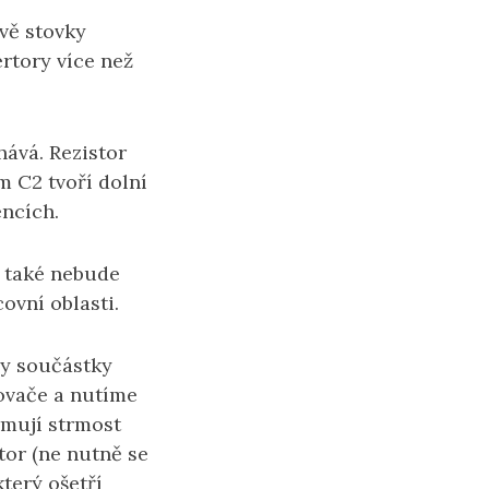
ově stovky
rtory více než
ává. Rezistor
 C2 tvoří dolní
encích.
, také nebude
ovní oblasti.
ry součástky
lovače a nutíme
rmují strmost
tor (ne nutně se
který ošetří