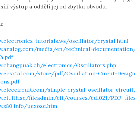
sílí výstup a oddělí jej od zbytku obvodu.
u:
.electronics-tutorials.ws/oscillator/crystal.html
w.analog.com/media/en/technical-documentation/
a.pdf
w.changpuak.ch/electronics/Oscillators.php
w.ecsxtal.com/store/pdf/Oscillation-Circut-Design
ons.pdf
.eleccircuit.com/simple-crystal-oscillator-circuit
.eit.lth.se/fileadmin/eit/courses/edi021/PDF_files
w.z80.info/uexosc.htm
n