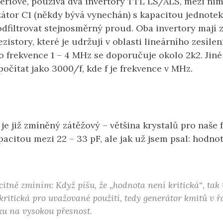
sériové, používá dva invertory TTL LS/ALS, mezi nim
átor C1 (někdy bývá vynechán) s kapacitou jednotek 
odfiltrovat stejnosměrný proud. Oba invertory mají 
zistory, které je udržují v oblasti lineárního zesílen
ro frekvence 1 – 4 MHz se doporučuje okolo 2k2. Jiné
očítat jako 3000/f, kde f je frekvence v MHz.
e již zmíněný zátěžový – většina krystalů pro naše 
acitou mezi 22 – 33 pF, ale jak už jsem psal: hodno
icitně zmíním: Když píšu, že „hodnota není kritická“, ta
 kritická pro uvažované použití, tedy generátor kmitů v 
u na vysokou přesnost.