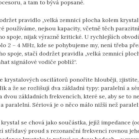
ocesoru, a tam to bývá popsané.
dodržet pravidlo „velká zemnicí plocha kolem krystalu
ré používáme, nejsou kapacity, včetně těch parazitní
o spoje, nijak výrazně kritické. U rychlejších obvodů
olo 2 – 4 MHz, kde se pohybujeme my, není třeba pře
o spoje, stačí dodržet pravidla „velká zemnicí ploc
ahat signálové vodiče poblíž“.
e krystalových oscilátorů ponoříte hlouběji, zjistít
ik a že se rozlišují dva základní typy: paralelní a sé
dvou základních frekvencích, které se, aby se to ne
 a paralelní. Sériová je o něco málo nižší než paralel
 krystal se chová jako součástka, jejíž impedance (od
zí střídavý proud s rezonanční frekvencí rovnou j