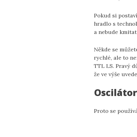
Pokud si postav
hradlo s technol
a nebude kmitat
Někde se můžete
rychlé, ale to n
TTL LS. Pravý dů
že ve výše uvede
Osciláto
Proto se použív