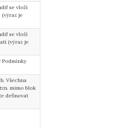
dif se vloží
(výraz je
dif se vloží
tí (výraz je
! Podmínky
ch. Všechna
 tzn. mimo blok
te definovat