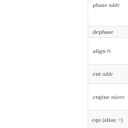
.phase
addr
.dephase
.align
N
.ent
addr
.engine
název
equ (alias: =)