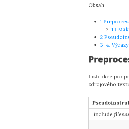
Obsah
1
Preproces
1.1
Mak
2
Pseudoin
3
4. Výrazy 
Preproce
Instrukce pro p
zdrojového text
Pseudoinstru
.include
filen