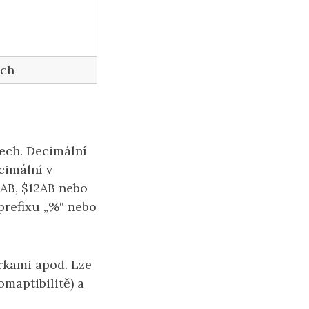
ých
ech. Decimální
ecimální v
2AB, $12AB nebo
 prefixu „%“ nebo
orkami apod. Lze
omaptibilitě) a