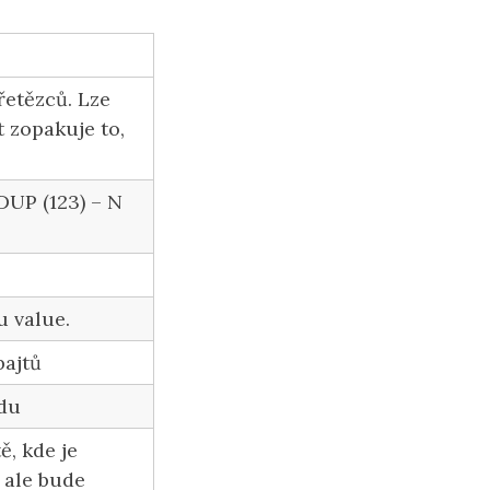
řetězců. Lze
t zopakuje to,
 DUP (123) – N
u value.
bajtů
adu
, kde je
 ale bude