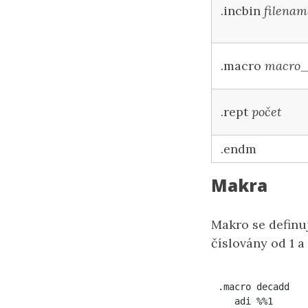
.incbin
filenam
.macro
macro
.rept
počet
.endm
Makra
Makro se definu
číslovány od 1 
.macro decadd

   adi %%1
