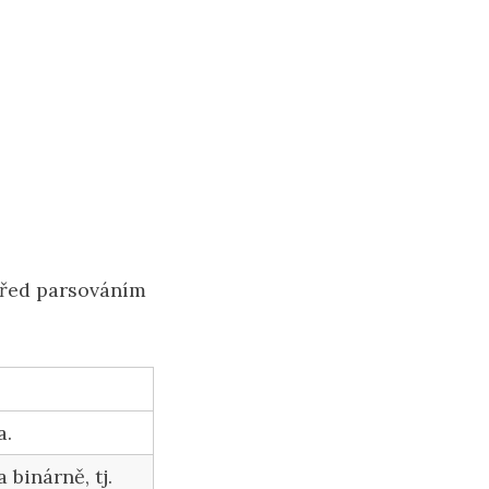
 před parsováním
a.
binárně, tj.