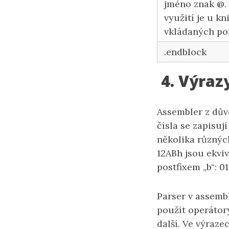
jméno znak @.
využití je u kn
vkládaných po
.endblock
4. Výrazy
Assembler z dův
čísla se zapisuj
několika různých
12ABh jsou ekviv
postfixem „b“: 0
Parser v assembl
použít operátory
další. Ve výraze