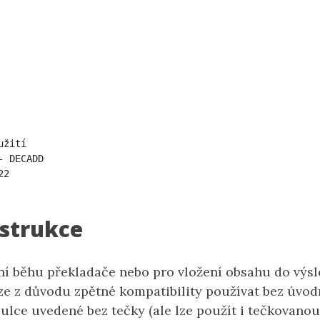
žití 

 DECADD

2 

strukce
ění běhu překladače nebo pro vložení obsahu do výs
ze z důvodu zpětné kompatibility používat bez úvodn
bulce uvedené bez tečky (ale lze použít i tečkovanou 