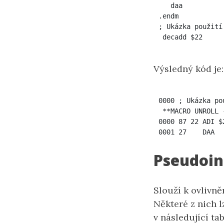
   daa

.endm

; Ukázka použití

 decadd $22
Výsledný kód je:
0000 ; Ukázka pou
 **MACRO UNROLL -
0000 87 22 ADI $2
0001 27    DAA
Pseudoin
Slouží k ovlivn
Některé z nich l
v následující ta