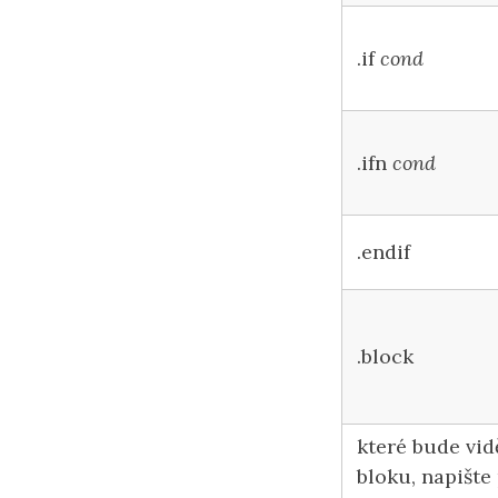
.if
cond
.ifn
cond
.endif
.block
které bude vid
bloku, napište