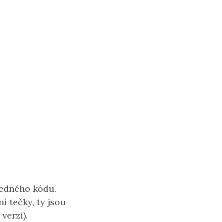
ledného kódu.
í tečky, ty jsou
verzi).