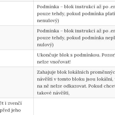
Podmínka – blok instrukcí až po .en
pouze tehdy, pokud podmínka platí 
nenulový)
Podmínka – blok instrukcí až po .en
pouze tehdy, pokud podmínka nepla
nulový)
Ukončuje blok s podmínkou. Pozor
nelze vnořovat!
Zahajuje blok lokálních proměnný
návěští v tomto bloku jsou lokální,
na ně nelze odkazovat. Pokud chce
takové návěští,
ět i zvenčí
 před jeho