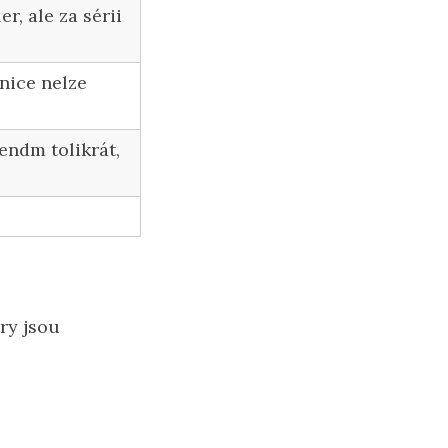
r, ale za sérii
nice nelze
endm tolikrát,
ry jsou