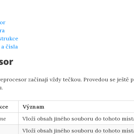
or
ra
strukce
a čísla
sor
reprocesor začínají vždy tečkou. Provedou se ještě
u.
kce
Význam
ame
Vloží obsah jiného souboru do tohoto míst
Vloží obsah jiného souboru do tohoto místa 