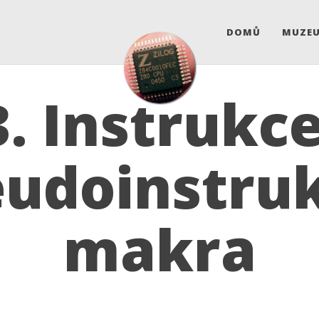
DOMŮ
MUZE
3. Instrukce
eudoinstruk
makra