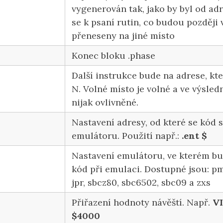
vygenerován tak, jako by byl od ad
se k psaní rutin, co budou později 
přeneseny na jiné místo
Konec bloku .phase
Další instrukce bude na adrese, kte
N. Volné místo je volné a ve výsle
nijak ovlivněné.
Nastavení adresy, od které se kód s
emulátoru. Použití např.:
.ent $
Nastavení emulátoru, ve kterém b
kód při emulaci. Dostupné jsou: pm
jpr, sbcz80, sbc6502, sbc09 a zxs
Přiřazení hodnoty návěští. Např.
V
$4000