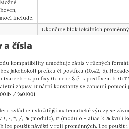
 Možné
ihoven,
mocí include.
Ukončuje blok lokálních proměnn
 a čísla
odu kompatibility umožňuje zápis v různých formát
í bez jakéhokoli prefixu či postfixu (10,42,-5). Hexad
 tvarech – s prefixy 0x nebo $ či s postfixem h: 0x1
aletní zápisy. Binární konstanty se zapisují pomocí
1001b / %01001
eru zvládne i složitější matematické výrazy se záv
 +, -, *, /, % (modulo), # (modulo – alias k % kvůli k
ch lze použít návěští v roli proměnných. Lze použít i