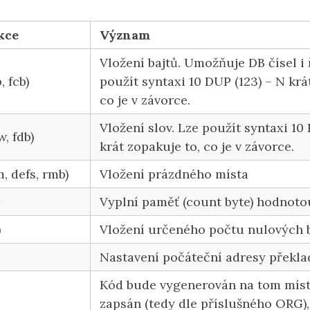
kce
Význam
Vložení bajtů. Umožňuje DB čísel i 
, fcb)
použít syntaxi 10 DUP (123) – N krá
co je v závorce.
Vložení slov. Lze použít syntaxi 10
w, fdb)
krát zopakuje to, co je v závorce.
m, defs, rmb)
Vložení prázdného místa
t
Vyplní paměť (count byte) hodnoto
)
Vložení určeného počtu nulových 
Nastavení počáteční adresy překl
Kód bude vygenerován na tom místě
zapsán (tedy dle příslušného ORG),