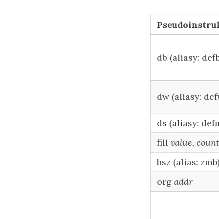
Pseudoinstru
db (aliasy: defb
dw (aliasy: def
ds (aliasy: def
fill
value
,
coun
bsz (alias: zmb
org
addr