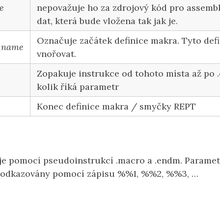
e
nepovažuje ho za zdrojový kód pro assemble
dat, která bude vložena tak jak je.
Označuje začátek definice makra. Tyto defi
_name
vnořovat.
Zopakuje instrukce od tohoto místa až po .
kolik říká parametr
Konec definice makra / smyčky REPT
je pomocí pseudoinstrukcí .macro a .endm. Paramet
a odkazovány pomocí zápisu %%1, %%2, %%3, …