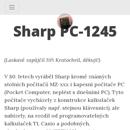
Sharp PC-1245
(Laskavě zapůjčil Jiří Kratochvíl, děkuji!)
V 80. letech vyráběl Sharp kromě známých
stolních počítačů MZ-xxx i kapesní počítače PC
(Pocket Computer, neplést s dnešními PC). Tyto
počítače vycházely z konstrukce kalkulaček
Sharp (používaly např. stejnou klávesnici), ale
nabízely, na rozdíl od programovatelných
kalkulaček TI, Casio a podobných,