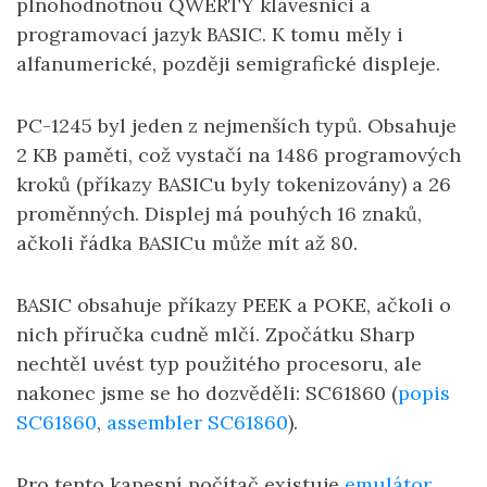
plnohodnotnou QWERTY klávesnici a
programovací jazyk BASIC. K tomu měly i
alfanumerické, později semigrafické displeje.
PC-1245 byl jeden z nejmenších typů. Obsahuje
2 KB paměti, což vystačí na 1486 programových
kroků (příkazy BASICu byly tokenizovány) a 26
proměnných. Displej má pouhých 16 znaků,
ačkoli řádka BASICu může mít až 80.
BASIC obsahuje příkazy PEEK a POKE, ačkoli o
nich příručka cudně mlčí. Zpočátku Sharp
nechtěl uvést typ použitého procesoru, ale
nakonec jsme se ho dozvěděli: SC61860 (
popis
SC61860
,
assembler SC61860
).
Pro tento kapesní počítač existuje
emulátor