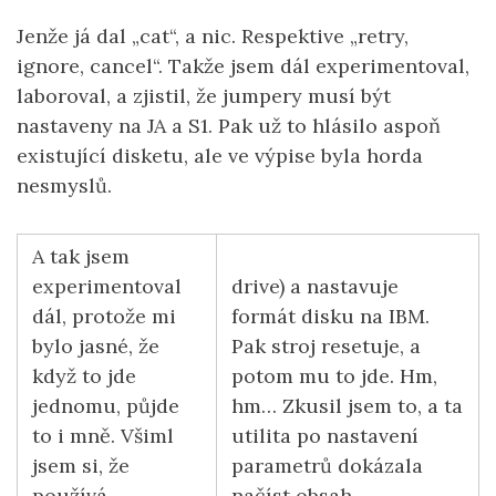
Jenže já dal „cat“, a nic. Respektive „retry,
ignore, cancel“. Takže jsem dál experimentoval,
laboroval, a zjistil, že jumpery musí být
nastaveny na JA a S1. Pak už to hlásilo aspoň
existující disketu, ale ve výpise byla horda
nesmyslů.
A tak jsem
experimentoval
drive) a nastavuje
dál, protože mi
formát disku na IBM.
bylo jasné, že
Pak stroj resetuje, a
když to jde
potom mu to jde. Hm,
jednomu, půjde
hm… Zkusil jsem to, a ta
to i mně. Všiml
utilita po nastavení
jsem si, že
parametrů dokázala
používá
načíst obsah