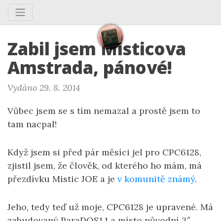
Zabil jsem Misticova
Amstrada, pánové!
Vydáno 29. 8. 2014
Vůbec jsem se s tím nemazal a prostě jsem to
tam nacpal!
Když jsem si před pár měsíci jel pro CPC6128,
zjistil jsem, že člověk, od kterého ho mám, má
přezdívku Mistic JOE a je
v komunitě známý
.
Jeho, tedy teď už moje, CPC6128 je upravené. Má
zabudovaný ParaDOS1.1 a místo původní 3″