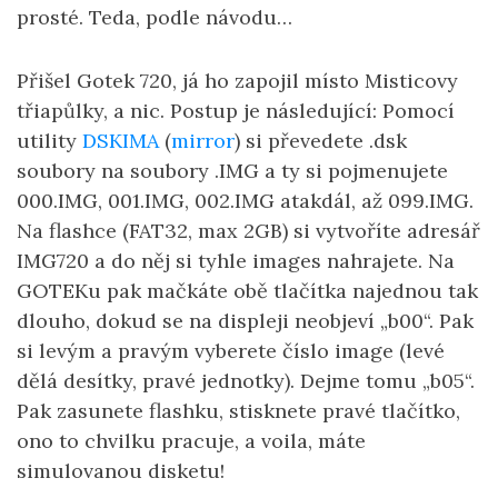
prosté. Teda, podle návodu…
Přišel Gotek 720, já ho zapojil místo Misticovy
třiapůlky, a nic. Postup je následující: Pomocí
utility
DSKIMA
(
mirror
) si převedete .dsk
soubory na soubory .IMG a ty si pojmenujete
000.IMG, 001.IMG, 002.IMG atakdál, až 099.IMG.
Na flashce (FAT32, max 2GB) si vytvoříte adresář
IMG720 a do něj si tyhle images nahrajete. Na
GOTEKu pak mačkáte obě tlačítka najednou tak
dlouho, dokud se na displeji neobjeví „b00“. Pak
si levým a pravým vyberete číslo image (levé
dělá desítky, pravé jednotky). Dejme tomu „b05“.
Pak zasunete flashku, stisknete pravé tlačítko,
ono to chvilku pracuje, a voila, máte
simulovanou disketu!