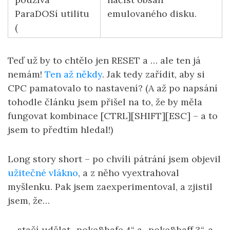
ParaDOSí utilitu
emulovaného disku.
(
Teď už by to chtělo jen RESET a … ale ten já
nemám!
Ten až někdy
. Jak tedy zařídit, aby si
CPC pamatovalo to nastavení? (A až po napsání
tohodle článku jsem přišel na to, že by měla
fungovat kombinace [CTRL][SHIFT][ESC] – a to
jsem to předtím hledal!)
Long story short – po chvíli pátrání jsem objevil
užitečné vlákno
, a z něho vyextrahoval
myšlenku. Pak jsem zaexperimentoval, a zjistil
jsem, že…
… stačí udělat „poke&bafe,4“ a „poke&baff,3“, a