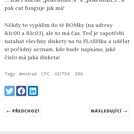
pak cat funguje jak má!
Někdy to vypálím do té ROMky (na adresy
&1c00 a &1c03), ale to má čas. Teď je zapotřebí
natahat všechny diskety na tu FLASHku a udělat
si pořádný seznam, kde bude napsáno, jaké
číslo má jaká disketa!
Tagy:
Amstrad
CPC
GOTEK
Z80
Share:
Twitter
Facebook
LinkedIn
← PŘEDCHOZÍ
NÁSLEDUJÍCÍ →