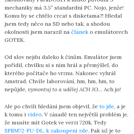
mechaniky má 3.5″ standardní PC. Nojo, jenže!
Komu by se chtělo crcat s disketama?! Hledal
jsem tedy něco na SD nebo tak, a shodou
okolností jsem narazil na
článek
o emulátorech
GOTEK.
Od slov nejdu daleko k činům. Emulátor jsem
pořídil, chvilku si s ním hrál a přemýšlel, do
kterého počítače ho vrznu. Nakonec vyhrál
Amstrad. Chvíle laborování, hm, hm, hm, to
nepůjde,
vymontuj to a udělej ACH JO…
Ach jo!
Ale po chvíli hledání jsem objevil, že
to jde
, a je
k tomu i
video
. V zásadě ten největší problém je,
že musíte mít Gotek ve verzi 720k. Tedy
SFRM72-FU-DL, k zakoupení zde
. Pak už je to